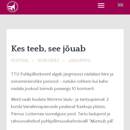
Kes teeb, see jõuab
FESTIVAL
KONTSERT
LAULUPIDU
TTÜ Puhkpilliorkestril algab järgmisest nädalast kiire ja
esinemisterohke periood – natuke rohkem kui kahe
nädala jooksul toimub peaaegu 10 kontserti.
Meid saab kuulata Nõmme laulu- ja tantsupäeval, 2
korda Vanalinnapäevade pealaval Raekoja platsis,
Pärnus Lottemaa suvealguse peol, Tartu laulupeol ja
rahvusvahelisel puhkpillimuusikafestivalil “Mürtsub pill”.