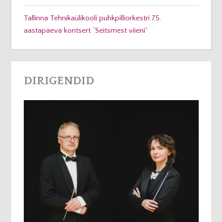
Tallinna Tehnikaülikooli puhkpilliorkestri 75.
aastapäeva kontsert “Seitsmest viieni”
DIRIGENDID