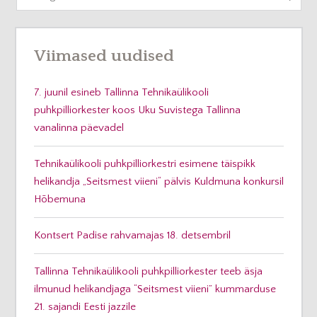
Viimased uudised
7. juunil esineb Tallinna Tehnikaülikooli
puhkpilliorkester koos Uku Suvistega Tallinna
vanalinna päevadel
Tehnikaülikooli puhkpilliorkestri esimene täispikk
helikandja „Seitsmest viieni“ pälvis Kuldmuna konkursil
Hõbemuna
Kontsert Padise rahvamajas 18. detsembril
Tallinna Tehnikaülikooli puhkpilliorkester teeb äsja
ilmunud helikandjaga “Seitsmest viieni” kummarduse
21. sajandi Eesti jazzile