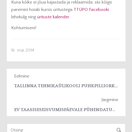
Kuna kõike ei jõua kajastada ja reklaamida, siis kõige
paremini hoiab kursis üritustega
TTÜPO Facebooki
lehekülg ning
ürituste kalender
.
Kohtumiseni!
16. mai 2014
Eelmine
TALLINNA TEHNIKAÜLIKOOLI PUHKPILLIORKESTRI KONTSERTETENDUS ”LOTTEMAA KEVADPIDU”
Järgmine
EV TAASISESEISVUMISPÄEVALE PÜHENDATUD KONTSERT PRANGLI SAAREL
